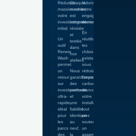
Réduisez
Chaque
Valorisez
massivement
machine
votre
votre
est
engagement
investissement
intégralement
environnemental.
initial.
révisée
En
et
Un
réutilisant
testée
outil
les
dans
Renew
châssis
nos
Wash
existants,
ateliers.
permet
vous
un
Nous
réduisez
retour
garantissons
l’impact
sur
des
carbone
investissement
performances
de
ultra-
et
votre
rapide,
une
installation
idéal
fiabilité
tout
pour
identiques
en
les
au
soutenant
parcs
neuf,
un
des
la
assemblage