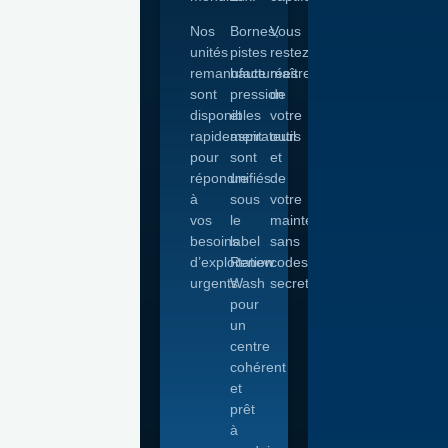
Nos
Bornes,
Vous
unités
pistes
restez
remanufacturées
haute
maître
sont
pression
de
disponibles
et
votre
rapidement
aspirateurs
outil
pour
sont
et
répondre
unifiés
de
à
sous
votre
vos
le
maintenance,
besoins
label
sans
d’exploitation
Renew
codes
urgents.
Wash
secrets.
pour
un
centre
cohérent
et
prêt
à