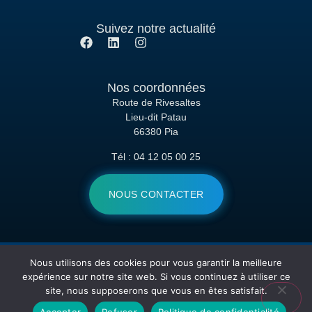
Suivez notre actualité
Nos coordonnées
Route de Rivesaltes
Lieu-dit Patau
66380 Pia
Tél : 04 12 05 00 25
NOUS CONTACTER
Nous utilisons des cookies pour vous garantir la meilleure
Copyright © 2026 Hexawash – Tous droits réservés
expérience sur notre site web. Si vous continuez à utiliser ce
site, nous supposerons que vous en êtes satisfait.
Site réalisé avec
par
Agence Point Com
Accepter
Refuser
Politique de confidentialité