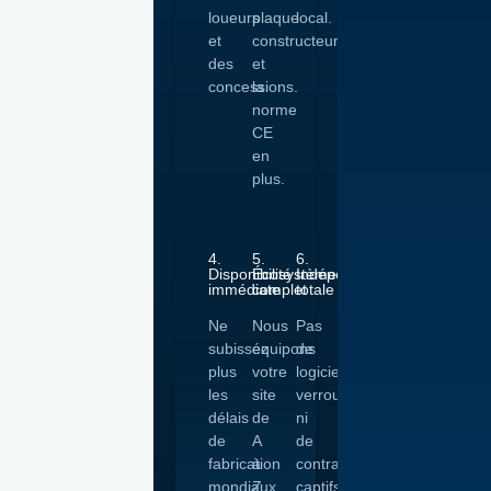
loueurs
plaque
local.
et
constructeur
des
et
concessions.
la
norme
CE
en
plus.
4.
5.
6.
Disponibilité
Écosystème
Indépendance
immédiate
complet
totale
Ne
Nous
Pas
subissez
équipons
de
plus
votre
logiciels
les
site
verrouillés
délais
de
ni
de
A
de
fabrication
à
contrats
mondiaux.
Z.
captifs.