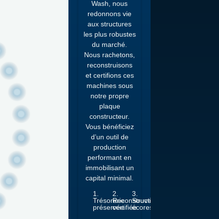
Wash, nous
redonnons vie
aux structures
les plus robustes
du marché.
Nous rachetons,
reconstruisons
et certifions ces
machines sous
notre propre
plaque
constructeur.
Vous bénéficiez
d’un outil de
production
performant en
immobilisant un
capital minimal.
1.
2.
3.
Trésorerie
Reconstruction
Souveraineté
préservée
certifiée
écoresponsable