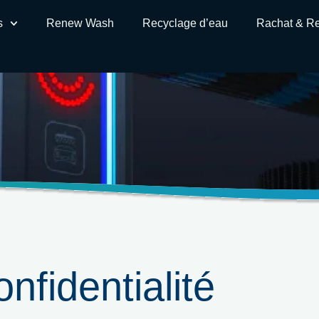
s
Renew Wash
Recyclage d’eau
Rachat & Re
onfidentialité