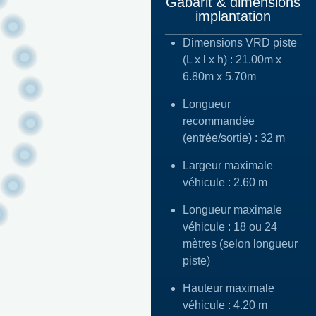
Gabarit & dimensions
implantation
Dimensions VRD piste
(L x l x h) : 21.00m x
6.80m x 5.70m
Longueur
recommandée
(entrée/sortie) : 32 m
Largeur maximale
véhicule : 2.60 m
Longueur maximale
véhicule : 18 ou 24
mètres (selon longueur
piste)
Hauteur maximale
véhicule : 4.20 m