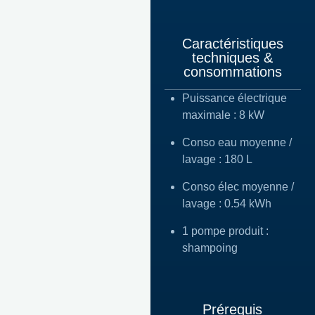
Caractéristiques
techniques​ &
consommations
Puissance électrique
maximale : 8 kW
Conso eau moyenne /
lavage : 180 L
Conso élec moyenne /
lavage : 0.54 kWh
1 pompe produit :
shampoing
Prérequis