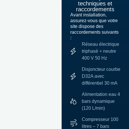
techniques et
raccordements
Avant installation,
assurez-vous que votre
site dispose des
raccordements suivants
:
Réseau électrique
triphasé + neutre
400 V 50 Hz
Disjoncteur courbe
D32A avec
différentiel 30 mA
Alimentation eau 4
bars dynamique
(120 L/min)
Compresseur 100
litres – 7 bars